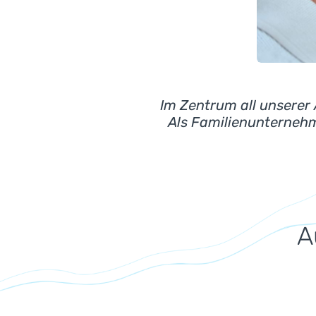
&gt; Haut,
Im Zentrum all unserer
Als Familienunternehme
A