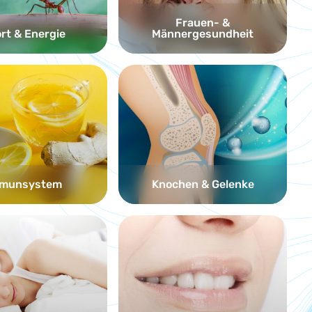
Frauen- &
rt & Energie
Männergesundheit
munsystem
Knochen & Gelenke