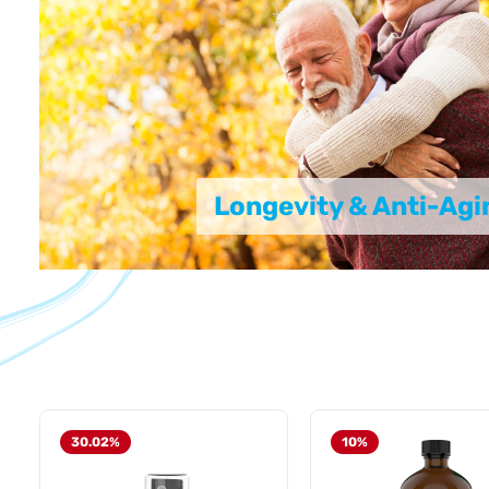
Longevity & Anti-Agi
Produktgalerie überspringen
30.02
%
10
%