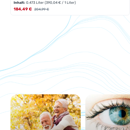
Inhalt:
0.473 Liter
(390,04 € / 1 Liter)
Verkaufspreis:
184,49 €
Regulärer Preis:
204,99 €
Produkt Anzahl: Gib den gewünschte
Pckg.
&gt; Fraue
Kategoriegalerie überspringen