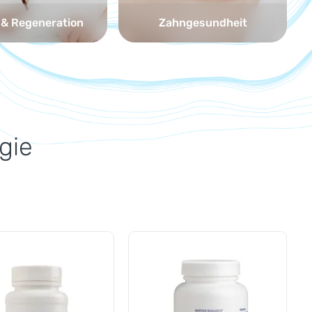
 & Regeneration
Zahngesundheit
gie