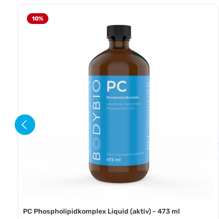
Produktgalerie überspringen
10
%
&gt; Schla
> 
PC Phospholipidkomplex Liquid (aktiv) - 473 ml