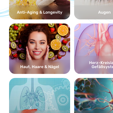
Anti-Aging & Longevity
Augen
Herz-Kreisl
Haut, Haare & Nägel
Gefäßsyst