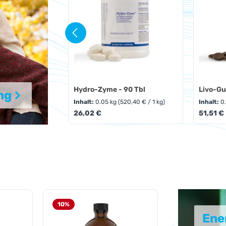
Hydro-Zyme - 90 Tbl
Livo-Gu
ng
Inhalt:
0.05 kg
(520,40 € / 1 kg)
Inhalt:
0
Regulärer Preis:
Reguläre
26,02 €
51,51 €
Produkt Anzahl: Gib den g
Pro
Energie
10
%
5
%
Ene