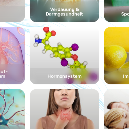
Verdauung &
Darmgesundheit
Spo
auf-
em
Hormonsystem
Im