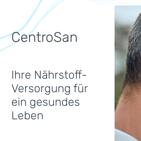
Bildergale
&gt; Anti-
CentroSan
Ihre Nährstoff-
Versorgung für
> 
ein gesundes
Leben