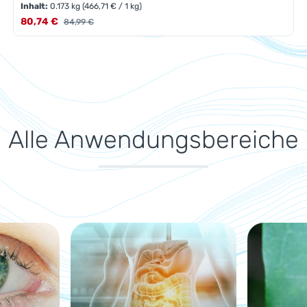
Inhalt:
0.173 kg
(466,71 € / 1 kg)
Verkaufspreis:
80,74 €
Regulärer Preis:
84,99 €
n Wert ein oder benutze die Schaltfläch
Produkt Anzahl: Gib den gewünschten
Pckg.
Alle Anwendungsbereiche
n- &amp; Männergesundheit