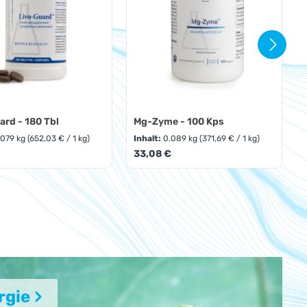
ard - 180 Tbl
Mg-Zyme - 100 Kps
.079 kg
(652,03 € / 1 kg)
Inhalt:
0.089 kg
(371,69 € / 1 kg)
r Preis:
Regulärer Preis:
33,08 €
ewünschten Wert ein oder benutze die Sc
dukt Anzahl: Gib den gewünschten Wert e
Produkt Anzahl: Gib d
10
%
10
%
rgie