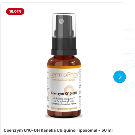
10.01
%
> Haut, Haare & Nägel
Coenzym Q10-QH Kaneka Ubiquinol liposomal - 30 ml