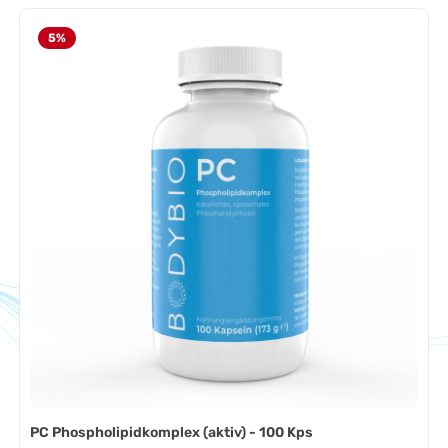
5
%
f &amp; Regeneration
Schlaf & Regeneration
PC Phospholipidkomplex (aktiv) - 100 Kps